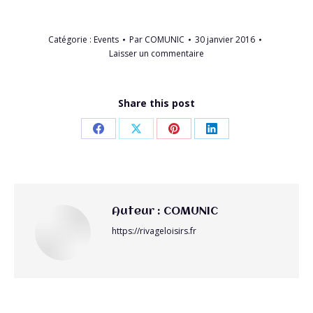
Catégorie :
Events
Par
COMUNIC
30 janvier 2016
Laisser un commentaire
Share this post
Partager
Partager
Partager
Partager
sur
sur
sur
sur
Facebook
X
Pinterest
LinkedIn
Auteur :
COMUNIC
https://rivageloisirs.fr