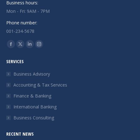
Business hours:
Mon - Fri: 9AM - 7PM
Phone number:
001-234-5678
Trouvez nous sur :
La
La
La
La
page
page
page
page
SERVICES
Facebook
X
LinkedIn
Instagram
s'ouvre
s'ouvre
s'ouvre
s'ouvre
Business Advisory
dans
dans
dans
dans
Accounting & Tax Services
une
une
une
une
Finance & Banking
nouvelle
nouvelle
nouvelle
nouvelle
fenêtre
fenêtre
fenêtre
fenêtre
International Banking
Business Consulting
RECENT NEWS